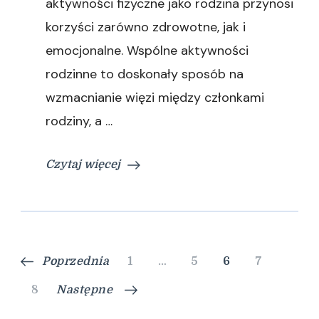
aktywności fizyczne jako rodzina przynosi
korzyści zarówno zdrowotne, jak i
emocjonalne. Wspólne aktywności
rodzinne to doskonały sposób na
wzmacnianie więzi między członkami
rodziny, a …
Czytaj więcej
Stronicowanie
Strona
Strona
Strona
Strona
Poprzednia
1
…
5
6
7
wpisów
Strona
8
Następne