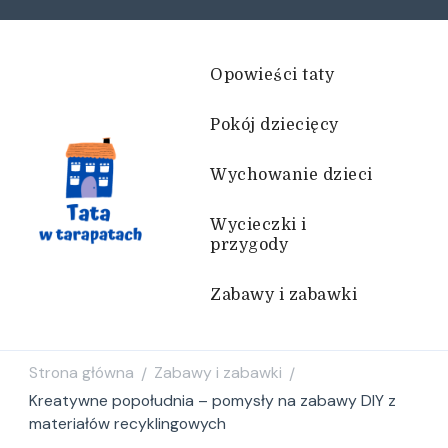
Opowieści taty
Pokój dziecięcy
Wychowanie dzieci
Wycieczki i
przygody
Tata w tarapatach
Historie życiem pisane
Zabawy i zabawki
Strona główna
Zabawy i zabawki
/
/
Kreatywne popołudnia – pomysły na zabawy DIY z
materiałów recyklingowych