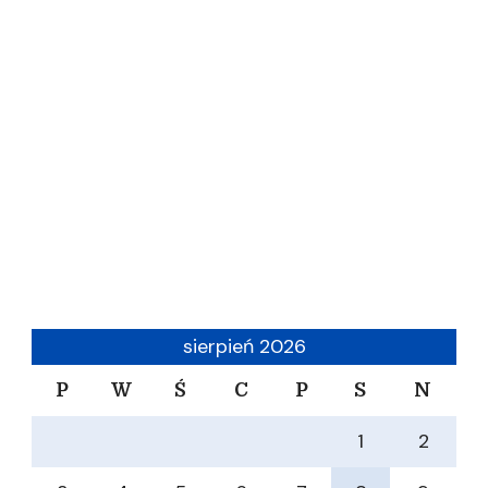
sierpień 2026
P
W
Ś
C
P
S
N
1
2