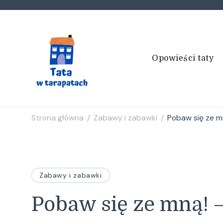
Opowieści taty
Tata w tarapatach
Historie życiem pisane
Strona główna
Zabawy i zabawki
Pobaw się ze m
/
/
Zabawy i zabawki
Pobaw się ze mną! 