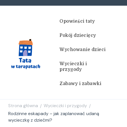
Opowieści taty
Pokój dziecięcy
Wychowanie dzieci
Wycieczki i
przygody
Tata w tarapatach
Historie życiem pisane
Zabawy i zabawki
Strona główna
Wycieczki i przygody
/
/
Rodzinne eskapady – jak zaplanować udaną
wycieczkę z dziećmi?