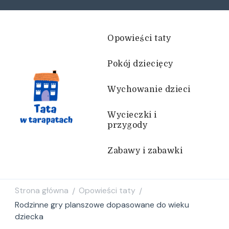
Opowieści taty
Pokój dziecięcy
Wychowanie dzieci
Wycieczki i
przygody
Tata w tarapatach
Historie życiem pisane
Zabawy i zabawki
Strona główna
Opowieści taty
/
/
Rodzinne gry planszowe dopasowane do wieku
dziecka