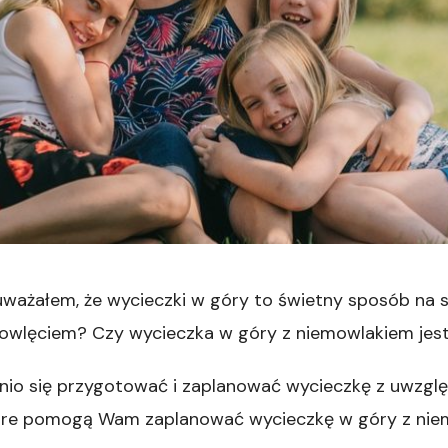
ażałem, że wycieczki w góry to świetny sposób na spę
iemowlęciem? Czy wycieczka w góry z niemowlakiem jes
dnio się przygotować i zaplanować wycieczkę z uwzgl
tóre pomogą Wam zaplanować wycieczkę w góry z nie