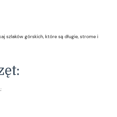
aj szlaków górskich, które są długie, strome i
zęt:
: