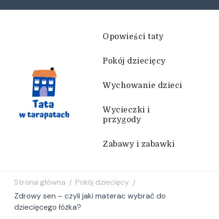
Opowieści taty
Pokój dziecięcy
Wychowanie dzieci
Wycieczki i
przygody
Tata w tarapatach
Historie życiem pisane
Zabawy i zabawki
Strona główna
Pokój dziecięcy
/
/
Zdrowy sen – czyli jaki materac wybrać do
dziecięcego łóżka?