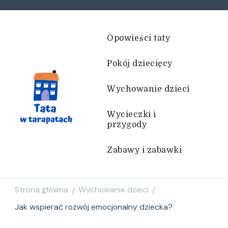
Opowieści taty
Pokój dziecięcy
Wychowanie dzieci
Wycieczki i
przygody
Tata w tarapatach
Historie życiem pisane
Zabawy i zabawki
Strona główna
Wychowanie dzieci
/
/
Jak wspierać rozwój emocjonalny dziecka?