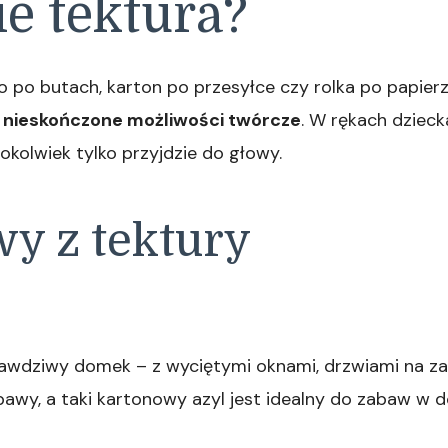
e tektura?
o po butach, karton po przesyłce czy rolka po papier
 nieskończone możliwości twórcze
. W rękach dzieck
 cokolwiek tylko przyjdzie do głowy.
y z tektury
dziwy domek – z wyciętymi oknami, drzwiami na zawi
abawy, a taki kartonowy azyl jest idealny do zabaw w