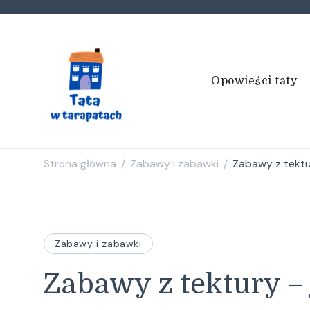
Opowieści taty
Tata w tarapatach
Historie życiem pisane
Strona główna
Zabawy i zabawki
Zabawy z tektu
/
/
Zabawy i zabawki
Zabawy z tektury –