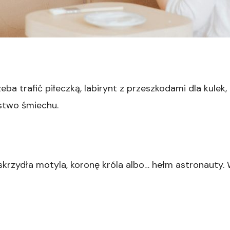
ba trafić piłeczką, labirynt z przeszkodami dla kulek,
óstwo śmiechu.
rzydła motyla, koronę króla albo… hełm astronauty. Wy