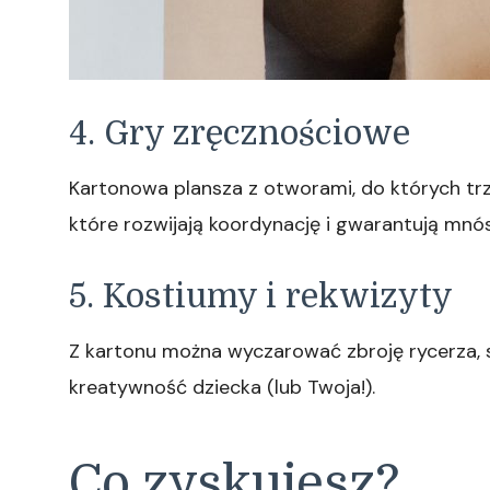
4. Gry zręcznościowe
Kartonowa plansza z otworami, do których trze
które rozwijają koordynację i gwarantują mn
5. Kostiumy i rekwizyty
Z kartonu można wyczarować zbroję rycerza, sk
kreatywność dziecka (lub Twoja!).
Co zyskujesz?