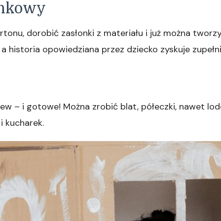
cynkowy
tonu, dorobić zasłonki z materiału i już można tworzyć
 a historia opowiedziana przez dziecko zyskuje zupeł
 zlew – i gotowe! Można zrobić blat, półeczki, nawet 
i kucharek.